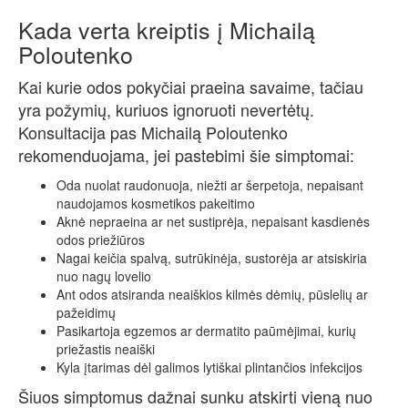
Kada verta kreiptis į Michailą
Poloutenko
Kai kurie odos pokyčiai praeina savaime, tačiau
yra požymių, kuriuos ignoruoti nevertėtų.
Konsultacija pas Michailą Poloutenko
rekomenduojama, jei pastebimi šie simptomai:
Oda nuolat raudonuoja, niežti ar šerpetoja, nepaisant
naudojamos kosmetikos pakeitimo
Aknė nepraeina ar net sustiprėja, nepaisant kasdienės
odos priežiūros
Nagai keičia spalvą, sutrūkinėja, sustorėja ar atsiskiria
nuo nagų lovelio
Ant odos atsiranda neaiškios kilmės dėmių, pūslelių ar
pažeidimų
Pasikartoja egzemos ar dermatito paūmėjimai, kurių
priežastis neaiški
Kyla įtarimas dėl galimos lytiškai plintančios infekcijos
Šiuos simptomus dažnai sunku atskirti vieną nuo