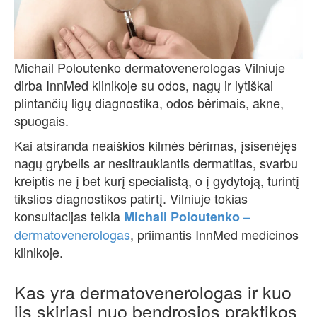
Michail Poloutenko dermatovenerologas Vilniuje
dirba InnMed klinikoje su odos, nagų ir lytiškai
plintančių ligų diagnostika, odos bėrimais, akne,
spuogais.
Kai atsiranda neaiškios kilmės bėrimas, įsisenėjęs
nagų grybelis ar nesitraukiantis dermatitas, svarbu
kreiptis ne į bet kurį specialistą, o į gydytoją, turintį
tikslios diagnostikos patirtį. Vilniuje tokias
konsultacijas teikia
–
Michail Poloutenko
dermatovenerologas
, priimantis InnMed medicinos
klinikoje.
Kas yra dermatovenerologas ir kuo
jis skiriasi nuo bendrosios praktikos