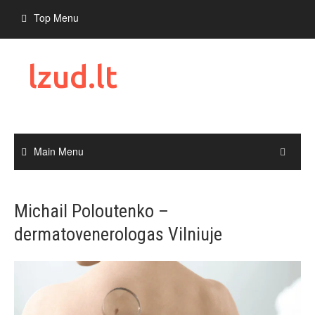
Skip
Top Menu
to
content
lzud.lt
Main Menu
Michail Poloutenko –
dermatovenerologas Vilniuje