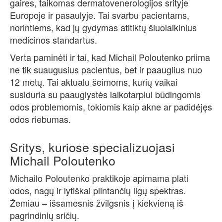
gaires, taikomas dermatovenerologijos srityje
Europoje ir pasaulyje. Tai svarbu pacientams,
norintiems, kad jų gydymas atitiktų šiuolaikinius
medicinos standartus.
Verta paminėti ir tai, kad Michail Poloutenko priima
ne tik suaugusius pacientus, bet ir paauglius nuo
12 metų. Tai aktualu šeimoms, kurių vaikai
susiduria su paauglystės laikotarpiui būdingomis
odos problemomis, tokiomis kaip akne ar padidėjęs
odos riebumas.
Sritys, kuriose specializuojasi
Michail Poloutenko
Michailo Poloutenko praktikoje apimama plati
odos, nagų ir lytiškai plintančių ligų spektras.
Žemiau – išsamesnis žvilgsnis į kiekvieną iš
pagrindinių sričių.