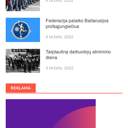
Federacija palaiko Baltarusijos
profsąjungiečius
4 birželio, 2022
Tarptautinę darbuotojų atminimo
diena
4 birželio, 2022
REKLAMA