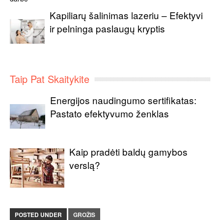
Kapiliarų šalinimas lazeriu – Efektyvi
ir pelninga paslaugų kryptis
Taip Pat Skaitykite
Energijos naudingumo sertifikatas:
Pastato efektyvumo ženklas
Kaip pradėti baldų gamybos
verslą?
POSTED UNDER
GROŽIS