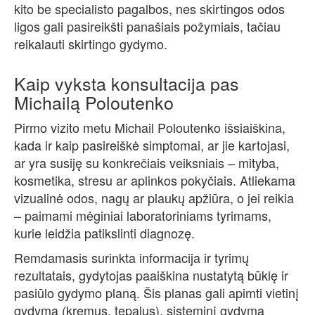
kito be specialisto pagalbos, nes skirtingos odos
ligos gali pasireikšti panašiais požymiais, tačiau
reikalauti skirtingo gydymo.
Kaip vyksta konsultacija pas
Michailą Poloutenko
Pirmo vizito metu Michail Poloutenko išsiaiškina,
kada ir kaip pasireiškė simptomai, ar jie kartojasi,
ar yra susiję su konkrečiais veiksniais – mityba,
kosmetika, stresu ar aplinkos pokyčiais. Atliekama
vizualinė odos, nagų ar plaukų apžiūra, o jei reikia
– paimami mėginiai laboratoriniams tyrimams,
kurie leidžia patikslinti diagnozę.
Remdamasis surinkta informacija ir tyrimų
rezultatais, gydytojas paaiškina nustatytą būklę ir
pasiūlo gydymo planą. Šis planas gali apimti vietinį
gydymą (kremus, tepalus), sisteminį gydymą