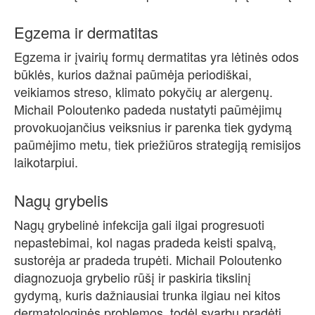
Egzema ir dermatitas
Egzema ir įvairių formų dermatitas yra lėtinės odos
būklės, kurios dažnai paūmėja periodiškai,
veikiamos streso, klimato pokyčių ar alergenų.
Michail Poloutenko padeda nustatyti paūmėjimų
provokuojančius veiksnius ir parenka tiek gydymą
paūmėjimo metu, tiek priežiūros strategiją remisijos
laikotarpiui.
Nagų grybelis
Nagų grybelinė infekcija gali ilgai progresuoti
nepastebimai, kol nagas pradeda keisti spalvą,
sustorėja ar pradeda trupėti. Michail Poloutenko
diagnozuoja grybelio rūšį ir paskiria tikslinį
gydymą, kuris dažniausiai trunka ilgiau nei kitos
dermatologinės problemos, todėl svarbu pradėti