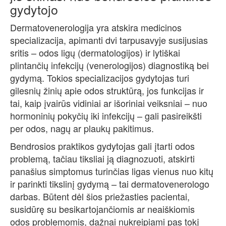
gydytojo
Dermatovenerologija yra atskira medicinos
specializacija, apimanti dvi tarpusavyje susijusias
sritis – odos ligų (dermatologijos) ir lytiškai
plintančių infekcijų (venerologijos) diagnostiką bei
gydymą. Tokios specializacijos gydytojas turi
gilesnių žinių apie odos struktūrą, jos funkcijas ir
tai, kaip įvairūs vidiniai ar išoriniai veiksniai – nuo
hormoninių pokyčių iki infekcijų – gali pasireikšti
per odos, nagų ar plaukų pakitimus.
Bendrosios praktikos gydytojas gali įtarti odos
problemą, tačiau tiksliai ją diagnozuoti, atskirti
panašius simptomus turinčias ligas vienus nuo kitų
ir parinkti tikslinį gydymą – tai dermatovenerologo
darbas. Būtent dėl šios priežasties pacientai,
susidūrę su besikartojančiomis ar neaiškiomis
odos problemomis, dažnai nukreipiami pas tokį