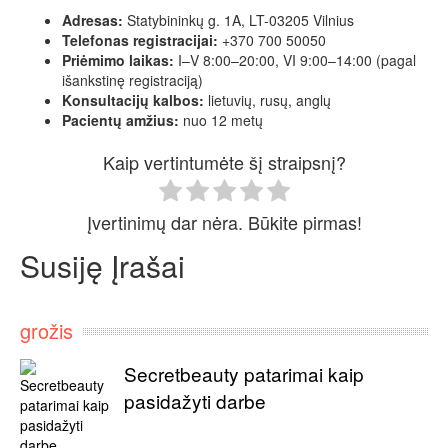
Adresas:
Statybininkų g. 1A, LT-03205 Vilnius
Telefonas registracijai:
+370 700 50050
Priėmimo laikas:
I–V 8:00–20:00, VI 9:00–14:00 (pagal
išankstinę registraciją)
Konsultacijų kalbos:
lietuvių, rusų, anglų
Pacientų amžius:
nuo 12 metų
Kaip vertintumėte šį straipsnį?
Įvertinimų dar nėra. Būkite pirmas!
Susiję Įrašai
grožis
Secretbeauty patarimai kaip
pasidažyti darbe