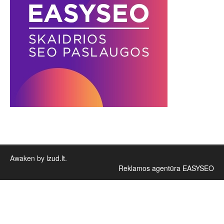
Awaken by
lzud.lt
.
Reklamos agentūra EASYSEO