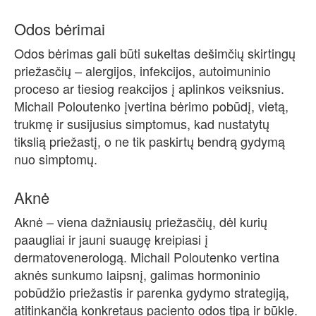
Odos bėrimai
Odos bėrimas gali būti sukeltas dešimčių skirtingų
priežasčių – alergijos, infekcijos, autoimuninio
proceso ar tiesiog reakcijos į aplinkos veiksnius.
Michail Poloutenko įvertina bėrimo pobūdį, vietą,
trukmę ir susijusius simptomus, kad nustatytų
tikslią priežastį, o ne tik paskirtų bendrą gydymą
nuo simptomų.
Aknė
Aknė – viena dažniausių priežasčių, dėl kurių
paaugliai ir jauni suaugę kreipiasi į
dermatovenerologą. Michail Poloutenko vertina
aknės sunkumo laipsnį, galimas hormoninio
pobūdžio priežastis ir parenka gydymo strategiją,
atitinkančią konkretaus paciento odos tipą ir būklę.