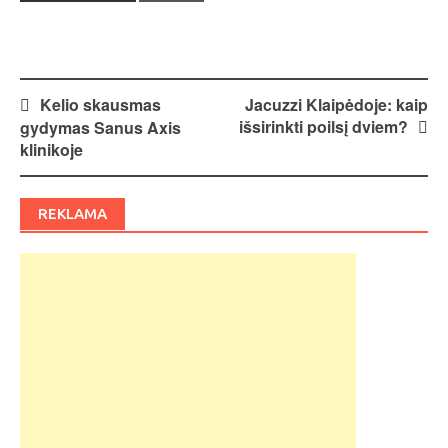
Post
Kelio skausmas
Jacuzzi Klaipėdoje: kaip
išsirinkti poilsį dviem?
gydymas Sanus Axis
navigation
klinikoje
REKLAMA