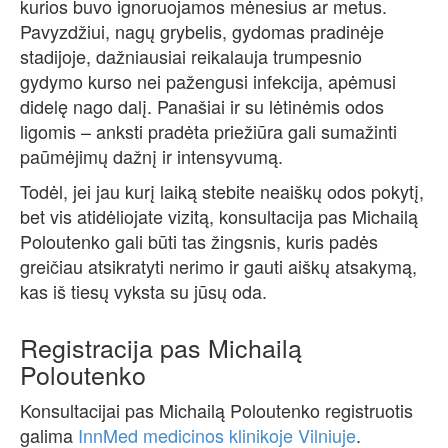
kurios buvo ignoruojamos mėnesius ar metus.
Pavyzdžiui, nagų grybelis, gydomas pradinėje
stadijoje, dažniausiai reikalauja trumpesnio
gydymo kurso nei pažengusi infekcija, apėmusi
didelę nago dalį. Panašiai ir su lėtinėmis odos
ligomis – anksti pradėta priežiūra gali sumažinti
paūmėjimų dažnį ir intensyvumą.
Todėl, jei jau kurį laiką stebite neaiškų odos pokytį,
bet vis atidėliojate vizitą, konsultacija pas Michailą
Poloutenko gali būti tas žingsnis, kuris padės
greičiau atsikratyti nerimo ir gauti aiškų atsakymą,
kas iš tiesų vyksta su jūsų oda.
Registracija pas Michailą
Poloutenko
Konsultacijai pas Michailą Poloutenko registruotis
galima
InnMed medicinos klinikoje Vilniuje
.