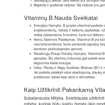
Saulėgrąžų sėklos: Šios sėklos yra turtingos niaci
Migdolai ir graikiniai riešutai: Šie riešutai yra geri
Vitaminų B Nauda Sveikatai
Energijos Gamyba. B grupės vitaminai padeda or
angliavandenių, riebalų ir baltymų apykaitoje, u
veiklą vykdantiems žmonėms, kurie turi didesnį e
Nervų Sistemos Palaikymas. Vitaminai B yra būtin
neurotransmiterius, kurie perduoda signalus tarp
bendram psichologiniam gerovei.
Raudonųjų Kraujo Kūnelių Gamyba. Vitaminai B12 
gamybai. Šių vitaminų trūkumas gali sukelti ane
deguonies kiekis kraujyje.
Odos, Plaukų ir Nagų Sveikata. Biotinas (B7) ir 
Jie padeda palaikyti odos elastingumą, plaukų st
problemas, tokias kaip aknė ir dermatitas.
Kaip Užtikrinti Pakankamą Vit
Subalansuota Mityba. Svarbiausia užtikrint
mityba, kurioje būtų įvairių žemės ūkio prod