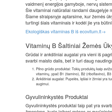
vaidmenį energijos gamyboje, nervų sistemo
Šie vitaminai natūraliai randami daugelyje 
Šiame straipsnyje aptarsime, kur žemės ūk
turtingi šiais vitaminais ir kodėl jie yra būtin
Ekologiškas vitaminas B iš ecovitum.lt→
Vitaminų B Šaltiniai Žemės Ūk
Grūdai ir ankštiniai augalai yra vieni iš pagr
svarbi maisto dalis, bet ir turi daug naudin
Pilno grūdo produktai: Tokių produktų kaip avižos,
vitaminų, ypač B1 (tiamino), B2 (riboflavino), B3 
Ankštiniai augalai: Pupelės, lęšiai ir žirniai yra tu
augimui.
Gyvulininkystės Produktai
Gyvulininkystės produktai taip pat yra svar
žmonėms, kurie laikosi mėsos ar gyvūninės