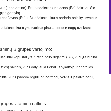
12 (kobalamino), B6 (piridoksino) ir niacino (B3) šaltiniai. Šie
rgijos gamybą.
 riboflavino (B2) ir B12 šaltiniai, kurie padeda palaikyti sveikus
B12 šaltinis, kuris yra svarbus plaukų, odos ir nagų sveikatai.
vitaminų B grupės vartojimo:
useliniai kopūstai yra turtingi folio rūgštimi (B9), kuri yra būtina
es) šaltinis, kuris dalyvauja riebalų apykaitoje ir energijos
tinis, kuris padeda reguliuoti hormonų veiklą ir palaiko nervų
grupės vitaminų šaltinis: