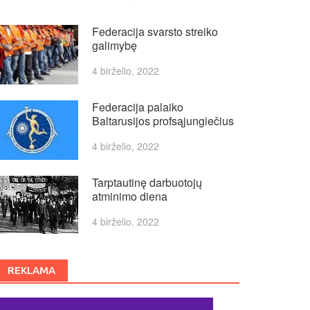
Federacija svarsto streiko
galimybę
4 birželio, 2022
Federacija palaiko
Baltarusijos profsąjungiečius
4 birželio, 2022
Tarptautinę darbuotojų
atminimo diena
4 birželio, 2022
REKLAMA