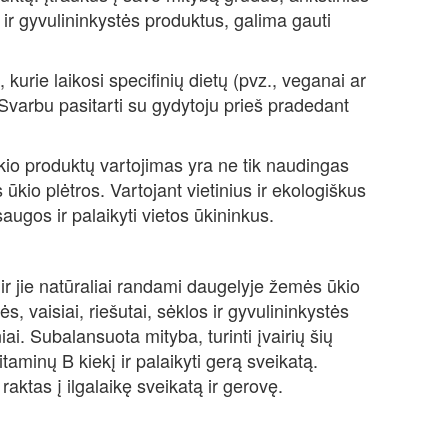
 ir gyvulininkystės produktus, galima gauti
urie laikosi specifinių dietų (pvz., veganai ar
. Svarbu pasitarti su gydytoju prieš pradedant
o produktų vartojimas yra ne tik naudingas
 ūkio plėtros. Vartojant vietinius ir ekologiškus
augos ir palaikyti vietos ūkininkus.
 ir jie natūraliai randami daugelyje žemės ūkio
s, vaisiai, riešutai, sėklos ir gyvulininkystės
iai. Subalansuota mityba, turinti įvairių šių
taminų B kiekį ir palaikyti gerą sveikatą.
ktas į ilgalaikę sveikatą ir gerovę.