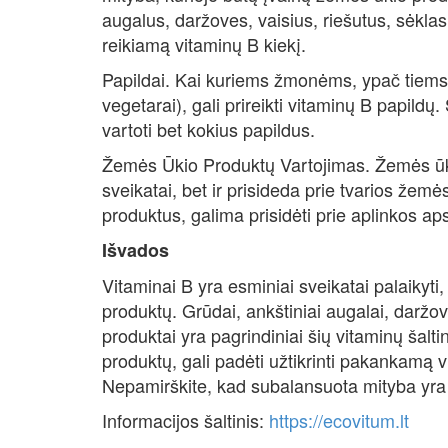
augalus, daržoves, vaisius, riešutus, sėklas
reikiamą vitaminų B kiekį.
Papildai. Kai kuriems žmonėms, ypač tiems, k
vegetarai), gali prireikti vitaminų B papildų
vartoti bet kokius papildus.
Žemės Ūkio Produktų Vartojimas. Žemės ūki
sveikatai, bet ir prisideda prie tvarios žemės
produktus, galima prisidėti prie aplinkos aps
Išvados
Vitaminai B yra esminiai sveikatai palaikyti,
produktų. Grūdai, ankštiniai augalai, daržovė
produktai yra pagrindiniai šių vitaminų šaltin
produktų, gali padėti užtikrinti pakankamą vi
Nepamirškite, kad subalansuota mityba yra ra
Informacijos šaltinis:
https://ecovitum.lt