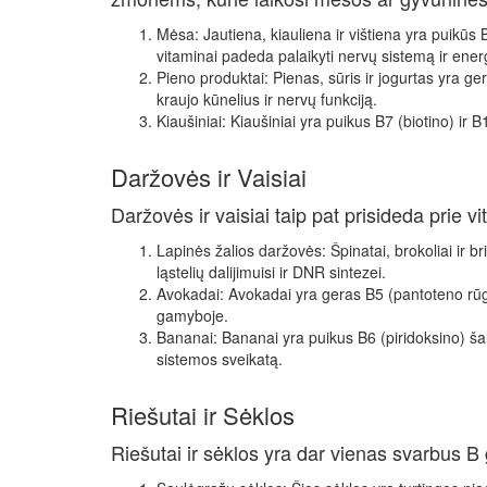
Mėsa: Jautiena, kiauliena ir vištiena yra puikūs B
vitaminai padeda palaikyti nervų sistemą ir ene
Pieno produktai: Pienas, sūris ir jogurtas yra geri
kraujo kūnelius ir nervų funkciją.
Kiaušiniai: Kiaušiniai yra puikus B7 (biotino) ir 
Daržovės ir Vaisiai
Daržovės ir vaisiai taip pat prisideda prie 
Lapinės žalios daržovės: Špinatai, brokoliai ir bri
ląstelių dalijimuisi ir DNR sintezei.
Avokadai: Avokadai yra geras B5 (pantoteno rūgšti
gamyboje.
Bananai: Bananai yra puikus B6 (piridoksino) šal
sistemos sveikatą.
Riešutai ir Sėklos
Riešutai ir sėklos yra dar vienas svarbus B 