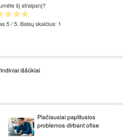
umėte šį straipsnį?
mas
5
/ 5. Balsų skaičius:
1
ndiniai iššūkiai
o
Plačiausiai paplitusios
problemos dirbant ofise