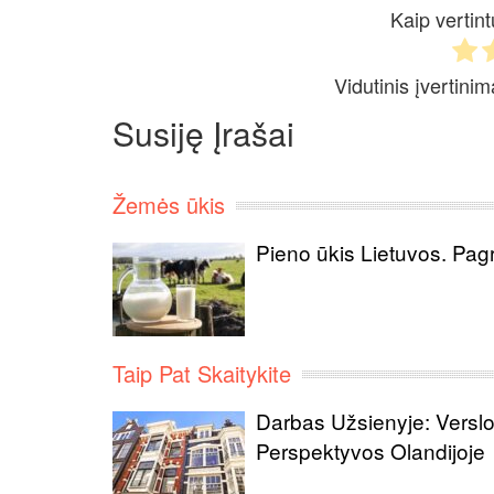
Kaip vertint
Vidutinis įvertini
Susiję Įrašai
Žemės ūkis
Pieno ūkis Lietuvos. Pagri
Taip Pat Skaitykite
Darbas Užsienyje: Versl
Perspektyvos Olandijoje