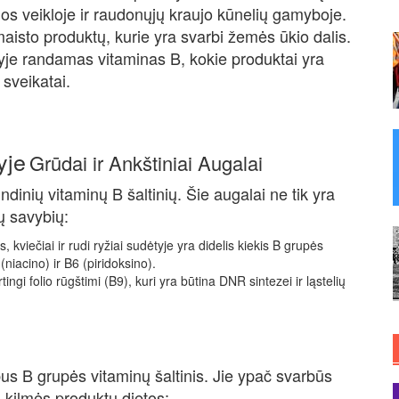
s veikloje ir raudonųjų kraujo kūnelių gamyboje.
maisto produktų, kurie yra svarbi žemės ūkio dalis.
yje randamas vitaminas B, kokie produktai yra
i sveikatai.
yje
Grūdai ir Ankštiniai Augalai
indinių vitaminų B šaltinių. Šie augalai ne tik yra
gų savybių:
 kviečiai ir rudi ryžiai sudėtyje yra didelis kiekis B grupės
(niacino) ir B6 (piridoksino).
rtingi folio rūgštimi (B9), kuri yra būtina DNR sintezei ir ląstelių
bus B grupės vitaminų šaltinis. Jie ypač svarbūs
 kilmės produktų dietos: