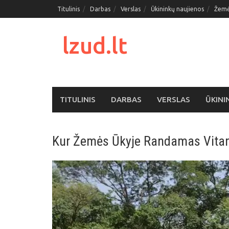
Skip
Titulinis
Darbas
Verslas
Ūkininkų naujienos
Žemė
to
content
lzud.lt
TITULINIS
DARBAS
VERSLAS
ŪKINI
Kur Žemės Ūkyje Randamas Vita