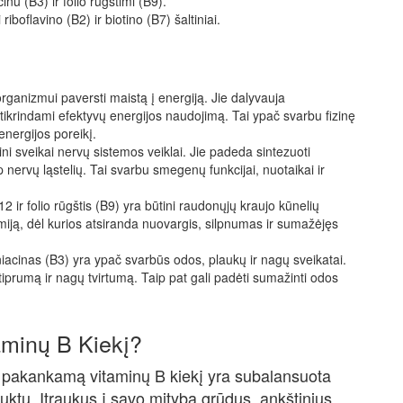
nu (B3) ir folio rūgštimi (B9).
 riboflavino (B2) ir biotino (B7) šaltiniai.
ganizmui paversti maistą į energiją. Jie dalyvauja
žtikrindami efektyvų energijos naudojimą. Tai ypač svarbu fizinę
nergijos poreikį.
i sveikai nervų sistemos veiklai. Jie padeda sintezuoti
 nervų ląstelių. Tai svarbu smegenų funkcijai, nuotaikai ir
ir folio rūgštis (B9) yra būtini raudonųjų kraujo kūnelių
miją, dėl kurios atsiranda nuovargis, silpnumas ir sumažėjęs
niacinas (B3) yra ypač svarbūs odos, plaukų ir nagų sveikatai.
iprumą ir nagų tvirtumą. Taip pat gali padėti sumažinti odos
aminų B Kiekį?
i pakankamą vitaminų B kiekį yra subalansuota
uktų. Įtraukus į savo mitybą grūdus, ankštinius