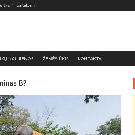
s ūkis
Kontaktai
NKŲ NAUJIENOS
ŽEMĖS ŪKIS
KONTAKTAI
minas B?